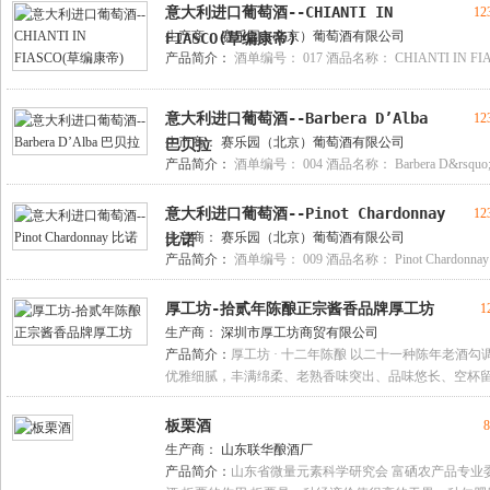
意大利进口葡萄酒--CHIANTI IN
12
生产商：
赛乐园（北京）葡萄酒有限公司
FIASCO(草编康帝)
产品简介：
酒单编号： 017 酒品名称： CHIANTI IN FI
意大利进口葡萄酒--Barbera D’Alba
12
生产商：
赛乐园（北京）葡萄酒有限公司
巴贝拉
产品简介：
酒单编号： 004 酒品名称： Barbera D&rsquo;
意大利进口葡萄酒--Pinot Chardonnay
12
生产商：
赛乐园（北京）葡萄酒有限公司
比诺
产品简介：
酒单编号： 009 酒品名称： Pinot Chardonna
厚工坊-拾贰年陈酿正宗酱香品牌厚工坊
1
生产商：
深圳市厚工坊商贸有限公司
产品简介：
厚工坊 · 十二年陈酿 以二十一种陈年老酒
优雅细腻，丰满绵柔、老熟香味突出、品味悠长、空杯
板栗酒
8
生产商：
山东联华酿酒厂
产品简介：
山东省微量元素科学研究会 富硒农产品专业委