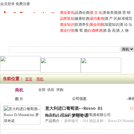
会员登录
免费注册
酒业资讯
|
品酒论酒
|
酒 文 化
|
美食美酒
|
酒 营 销
品牌策划
|
健康饮酒
|
成功案例
|
酒 产 区
|
标准规范
酒业知识
|
饮酒养生
|
展会回顾
|
加盟知识
|
酒 论 坛
酒业行情
|
葡 萄 酒
|
白酒
啤酒
|
酒 器 具
|
酒 人 物
首页
商机
企业
产品
展会
行业资讯
招商加盟
当前位置：
首页
商机
全部
供应
求购
商机
公司信息
↓
单
图 片
意大利进口葡萄酒--Rosso Di
12
生产商：
赛乐园（北京）葡萄酒有限公司
Montalcino 梦塔奇诺
产品简介：
酒单编号： 014 酒品名称： Rosso Di Montalc