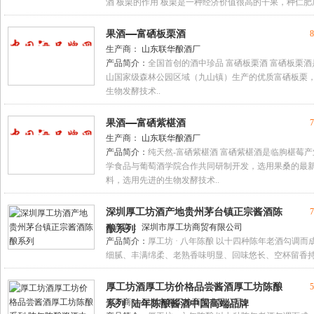
酒 板栗的作用 板栗是一种经济价值很高的干果，种仁肥厚
果酒——富硒板栗酒
8
生产商：
山东联华酿酒厂
产品简介：
全国首创的酒中珍品 富硒板栗酒 富硒板栗
山国家级森林公园区域（九山镇）生产的优质富硒板栗
生物发酵技术..
果酒——富硒紫椹酒
7
生产商：
山东联华酿酒厂
产品简介：
纯天然-富硒紫椹酒 富硒紫椹酒是临朐椹莓
学食品与葡萄酒学院合作共同研制开发，选用果桑的最新
料，选用先进的生物发酵技术..
深圳厚工坊酒产地贵州茅台镇正宗酱酒陈
7
生产商：
深圳市厚工坊商贸有限公司
酿系列
产品简介：
厚工坊 · 八年陈酿 以十四种陈年老酒勾调
细腻、丰满绵柔、老熟香味明显、回味悠长、空杯留香
厚工坊酒厚工坊价格品尝酱酒厚工坊陈酿
5
生产商：
深圳市厚工坊商贸有限公司
系列 陆年陈酿酱酒中国高端品牌