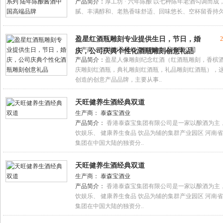
产品简介：
厚工坊 · 六年陈酿 以七种陈年老酒勾调而
腻、丰满醇和、老熟香味舒适、回味悠长、空杯留香持
盈星红酒瓶雕刻专业提供生日，节日，婚
2
生产商：
深圳市盈星红酒瓶雕刻礼品有限公司
庆，公司庆典个性化酒瓶雕刻创意礼品
产品简介：
盈星人像雕刻纪念红酒（红酒瓶雕刻，香槟
庆雕刻红酒瓶，典礼雕刻红酒瓶，礼品雕刻红酒瓶），这
创造的创意产品品牌，主要从事..
天旺健养生酒经典双道
生产商：
泰森宝酒业
产品简介：
香港泰森宝集团有限公司是一家以酿酒为主，
饮娱乐、 健康养生食品 饮品为辅的集群产业园区 河南
集团在中国大陆的独资分..
天旺健养生酒经典双道
生产商：
泰森宝酒业
产品简介：
香港泰森宝集团有限公司是一家以酿酒为主，
饮娱乐、 健康养生食品 饮品为辅的集群产业园区 河南
集团在中国大陆的独资分..